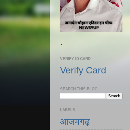
.
VERIFY ID CARD
Verify Card
SEARCH THIS BLOG
LABELS
आजमगढ़