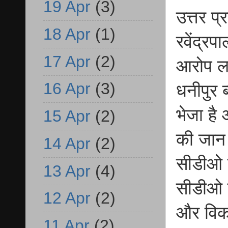
19 Apr
(3)
उत्तर प्
18 Apr
(1)
रवेंद्रप
17 Apr
(2)
आरोप ल
16 Apr
(3)
धनीपुर 
भेजा है 
15 Apr
(2)
की जान क
14 Apr
(2)
सीडीओ क
13 Apr
(4)
सीडीओ उ
12 Apr
(2)
और विकास
11 Apr
(2)