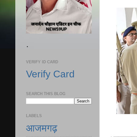
.
VERIFY ID CARD
Verify Card
SEARCH THIS BLOG
LABELS
आजमगढ़