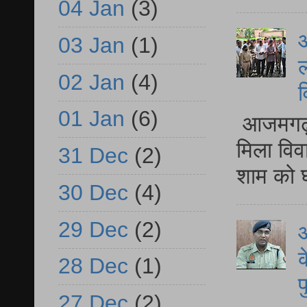
04 Jan
(3)
आ
03 Jan
(1)
ल
02 Jan
(4)
व
01 Jan
(6)
आजमगढ़ द
मिला विव
31 Dec
(2)
शाम को घ
30 Dec
(4)
29 Dec
(2)
आ
क
28 Dec
(1)
प
27 Dec
(2)