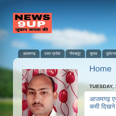
आजमगढ़
उत्तर प्रदेश
गोरखपुर
चुनाव
दुर्घटना
.
Home
TUESDAY, 
आजमगढ़ एसपी
कमी दिखने 