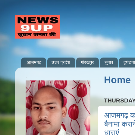
आजमगढ़
उत्तर प्रदेश
गोरखपुर
चुनाव
दुर्घटना
.
Home
THURSDAY,
आजमगढ़ कन्
बैनामा करान
धाराएं