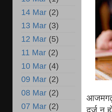
14 Mar
(2)
13 Mar
(3)
12 Mar
(5)
11 Mar
(2)
10 Mar
(4)
09 Mar
(2)
08 Mar
(2)
आजमगढ़
07 Mar
(2)
दर्ज न 