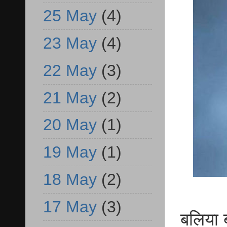
25 May
(4)
23 May
(4)
22 May
(3)
21 May
(2)
20 May
(1)
19 May
(1)
18 May
(2)
17 May
(3)
बलिया 