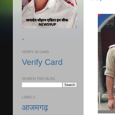
.
VERIFY ID CARD
Verify Card
SEARCH THIS BLOG
LABELS
आजमगढ़