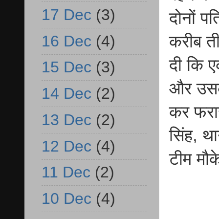
17 Dec
(3)
दोनों प
16 Dec
(4)
करीब ती
दी कि ए
15 Dec
(3)
और उसके
14 Dec
(2)
कर फरार
13 Dec
(2)
सिंह, थ
12 Dec
(4)
टीम मौक
11 Dec
(2)
10 Dec
(4)