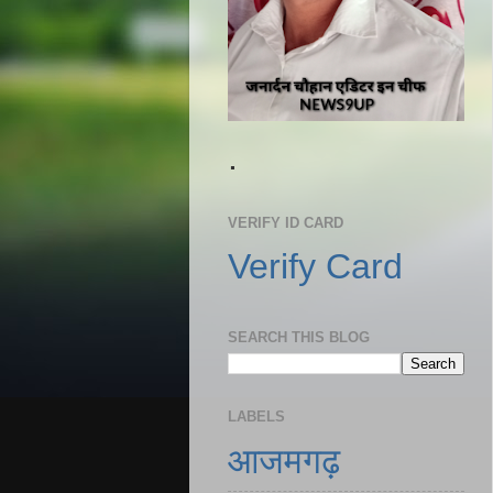
.
VERIFY ID CARD
Verify Card
SEARCH THIS BLOG
LABELS
आजमगढ़