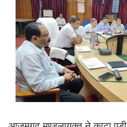
आजमगढ़ मण्डलायुक्त ने काटा एडी