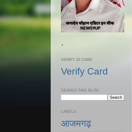
.
VERIFY ID CARD
Verify Card
SEARCH THIS BLOG
LABELS
आजमगढ़