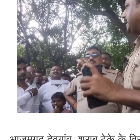
आजमगढ़ देवगांव, शराब ठेके के विरो