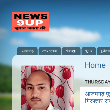
आजमगढ़
उत्तर प्रदेश
गोरखपुर
चुनाव
दुर्घटना
.
Home
THURSDAY,
आजमगढ़ फूल
गिरफ्तार रा