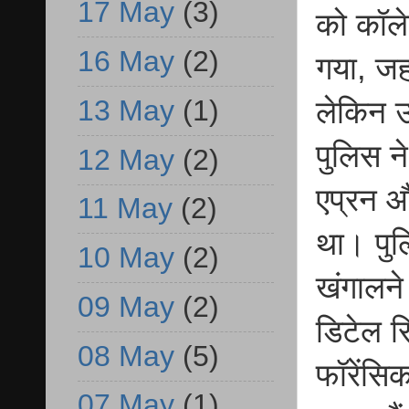
17 May
(3)
को कॉले
16 May
(2)
गया, जह
13 May
(1)
लेकिन उ
पुलिस न
12 May
(2)
एप्रन औ
11 May
(2)
था। पुल
10 May
(2)
खंगालने
09 May
(2)
डिटेल र
08 May
(5)
फॉरेंसिक
07 May
(1)