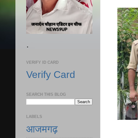
.
VERIFY ID CARD
Verify Card
SEARCH THIS BLOG
LABELS
आजमगढ़