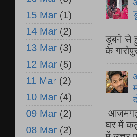
आ
ड
15 Mar
(1)
आ
14 Mar
(2)
डूबने से
13 Mar
(3)
के गारोपु
12 Mar
(5)
11 Mar
(2)
म
10 Mar
(4)
द
आजमगढ़ 
09 Mar
(2)
घर में क
08 Mar
(2)
में उत्त