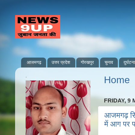
आजमगढ़
उत्तर प्रदेश
गोरखपुर
चुनाव
दुर्घटना
.
Home
FRIDAY, 9 
आजमगढ़ सिध
में आग पर प