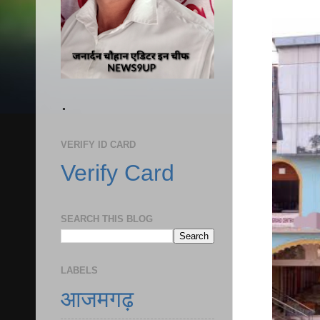
.
VERIFY ID CARD
Verify Card
SEARCH THIS BLOG
LABELS
आजमगढ़