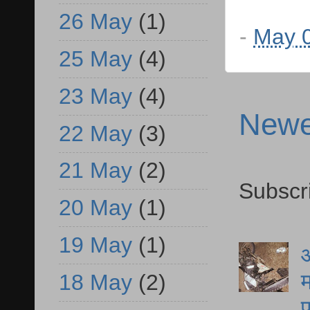
26 May
(1)
-
May 0
25 May
(4)
23 May
(4)
Newe
22 May
(3)
21 May
(2)
Subscr
20 May
(1)
19 May
(1)
आ
म
18 May
(2)
फ