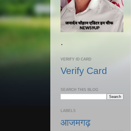
.
VERIFY ID CARD
Verify Card
SEARCH THIS BLOG
LABELS
आजमगढ़