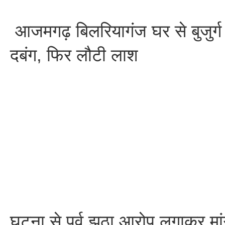
आजमगढ़ बिलरियागंज घर से बुजुर्ग
दबंग, फिर लौटी लाश
घटना से पूर्व झूठा आरोप लगाकर मां