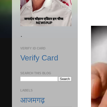
.
VERIFY ID CARD
Verify Card
SEARCH THIS BLOG
LABELS
आजमगढ़