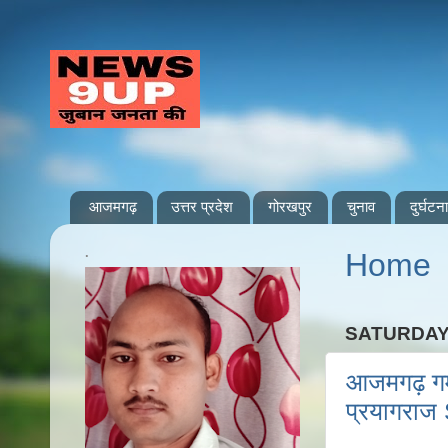
आजमगढ़
उत्तर प्रदेश
गोरखपुर
चुनाव
दुर्घटना
.
Home
SATURDAY,
आजमगढ़ गम्
प्रयागराज 