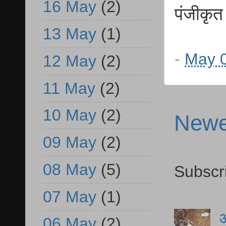
16 May
(2)
पंजीकृत
13 May
(1)
-
May 0
12 May
(2)
11 May
(2)
10 May
(2)
Newe
09 May
(2)
08 May
(5)
Subscr
07 May
(1)
आ
06 May
(2)