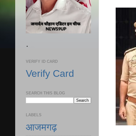
.
VERIFY ID CARD
Verify Card
SEARCH THIS BLOG
LABELS
आजमगढ़