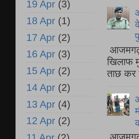
19 Apr
(3)
आ
18 Apr
(1)
क
प
17 Apr
(2)
आजमगढ़ द
16 Apr
(3)
खिलाफ मु
15 Apr
(2)
ताछ कर र
14 Apr
(2)
आ
13 Apr
(4)
म
12 Apr
(2)
आजमगढ़ 
11 Apr
(2)