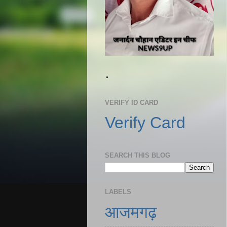
.
VERIFY ID CARD
Verify Card
SEARCH THIS BLOG
LABELS
आजमगढ़