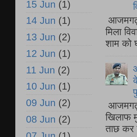
15 Jun
(1)
व
आजमगढ़ द
14 Jun
(1)
मिला विव
13 Jun
(2)
शाम को घ
12 Jun
(1)
आ
11 Jun
(2)
क
10 Jun
(1)
प
09 Jun
(2)
आजमगढ़ द
खिलाफ मु
08 Jun
(2)
ताछ कर र
07 Jun
(1)