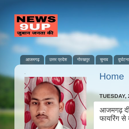
आजमगढ़
उत्तर प्रदेश
गोरखपुर
चुनाव
दुर्घटना
.
Home
TUESDAY, 
आजमगढ़ दीद
फायरिंग से