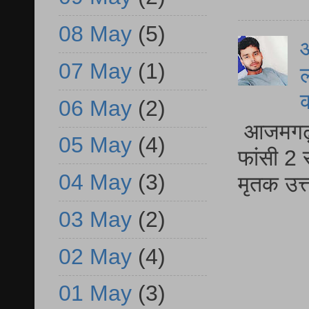
08 May
(5)
आ
07 May
(1)
ल
06 May
(2)
आजमगढ़ द
05 May
(4)
फांसी 2 
04 May
(3)
मृतक उत
03 May
(2)
02 May
(4)
01 May
(3)