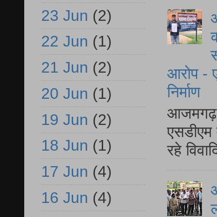
23 Jun
(2)
आ
क
22 Jun
(1)
स
21 Jun
(2)
आरोप - ए
निर्माण
20 Jun
(1)
आजमगढ़ द
19 Jun
(2)
एसडीएम म
18 Jun
(1)
रहे विवा
17 Jun
(4)
आ
16 Jun
(4)
ल