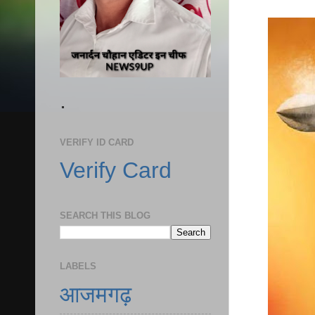
.
VERIFY ID CARD
Verify Card
SEARCH THIS BLOG
LABELS
आजमगढ़