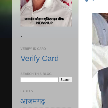
.
VERIFY ID CARD
Verify Card
SEARCH THIS BLOG
LABELS
आजमगढ़