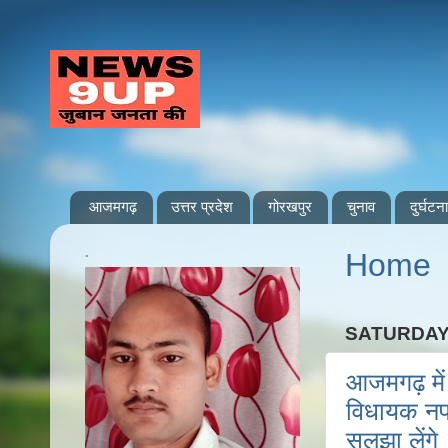
आजमगढ़
उत्तर प्रदेश
गोरखपुर
चुनाव
दुर्घटना
.
Home
SATURDAY,
आजमगढ़ में
विधायक नफ
सुलझा लेंगे