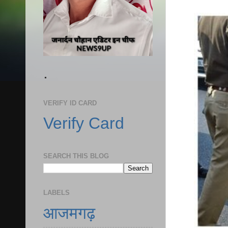
.
VERIFY ID CARD
Verify Card
SEARCH THIS BLOG
LABELS
आजमगढ़