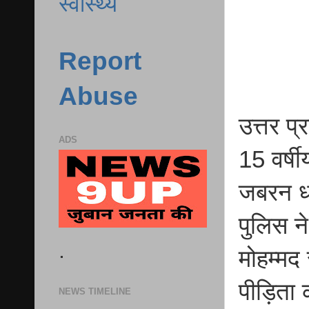
स्वास्थ्य
Report
Abuse
उत्तर प्
ADS
15 वर्ष
जबरन धर
पुलिस न
.
मोहम्मद
पीड़िता
NEWS TIMELINE