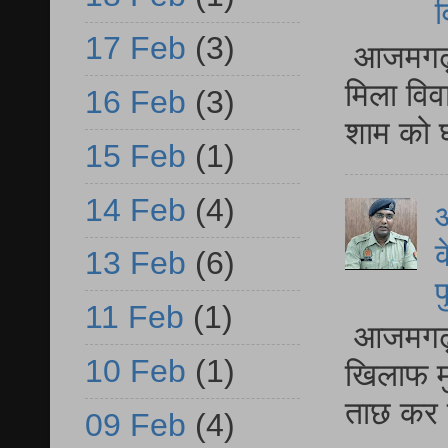
व
17 Feb
(3)
आजमगढ़ द
मिला विव
16 Feb
(3)
शाम को घ
15 Feb
(1)
14 Feb
(4)
आ
क
13 Feb
(6)
प
11 Feb
(1)
आजमगढ़ द
10 Feb
(1)
खिलाफ मु
ताछ कर र
09 Feb
(4)