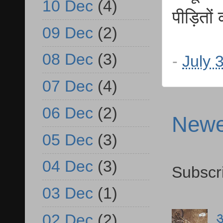
10 Dec
(4)
पीड़ितो
09 Dec
(2)
08 Dec
(3)
-
July 
07 Dec
(4)
06 Dec
(2)
Newe
05 Dec
(3)
04 Dec
(3)
Subscr
03 Dec
(1)
आ
02 Dec
(2)