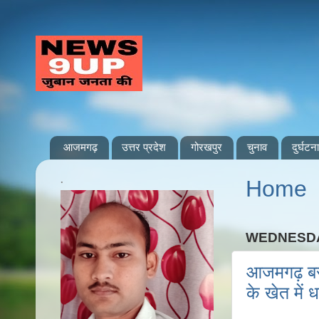
आजमगढ़
उत्तर प्रदेश
गोरखपुर
चुनाव
दुर्घटना
.
Home
WEDNESDAY
आजमगढ़ बरदह
के खेत में 