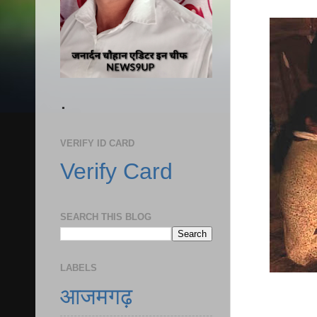
.
VERIFY ID CARD
Verify Card
SEARCH THIS BLOG
LABELS
आजमगढ़