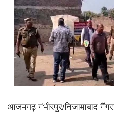
आजमगढ़ गंभीरपुर/निजामाबाद गैंगस