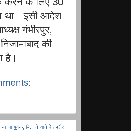
क करने के लिए 30
ा था। इसी आदेश
्यक्ष गंभीरपुर,
 निजामाबाद की
या है।
mments:
या था युवक, पिता ने थाने मे तहरीर