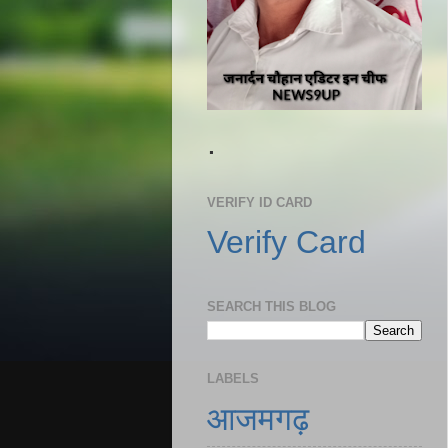
.
VERIFY ID CARD
Verify Card
SEARCH THIS BLOG
LABELS
आजमगढ़