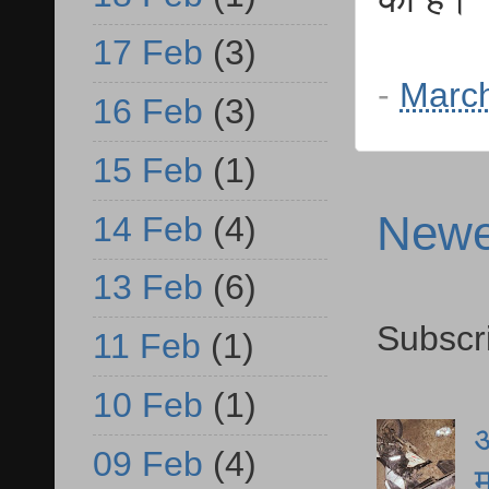
17 Feb
(3)
-
March
16 Feb
(3)
15 Feb
(1)
Newe
14 Feb
(4)
13 Feb
(6)
Subscr
11 Feb
(1)
10 Feb
(1)
आ
09 Feb
(4)
म