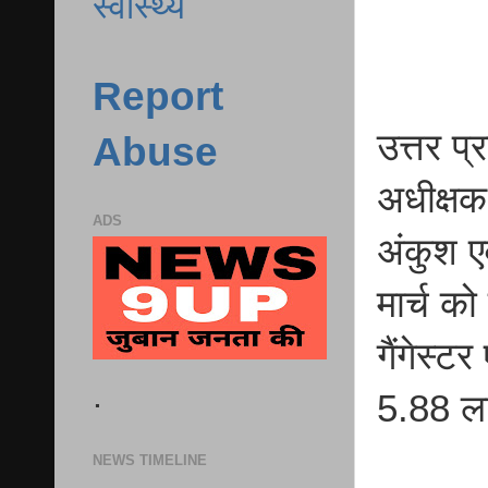
स्वास्थ्य
Report
उत्तर प
Abuse
अधीक्षक
ADS
अंकुश एव
मार्च क
गैंगेस्
.
5.88 ला
NEWS TIMELINE