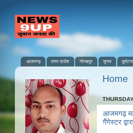
आजमगढ़
उत्तर प्रदेश
गोरखपुर
चुनाव
दुर्घटना
.
Home
THURSDAY,
आजमगढ़ मह
गैंगेस्टर द