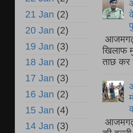
आ
21 Jan
(2)
क
प
20 Jan
(2)
आजमगढ़ द
19 Jan
(3)
खिलाफ मु
ताछ कर र
18 Jan
(2)
17 Jan
(3)
आ
16 Jan
(2)
म
15 Jan
(4)
आजमगढ़ 
14 Jan
(3)