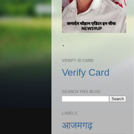
.
VERIFY ID CARD
Verify Card
SEARCH THIS BLOG
LABELS
आजमगढ़