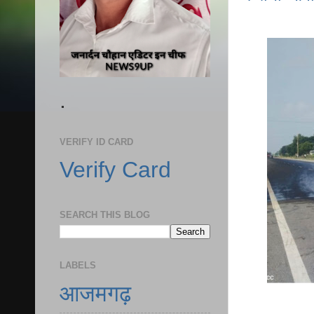
.
VERIFY ID CARD
Verify Card
SEARCH THIS BLOG
LABELS
आजमगढ़