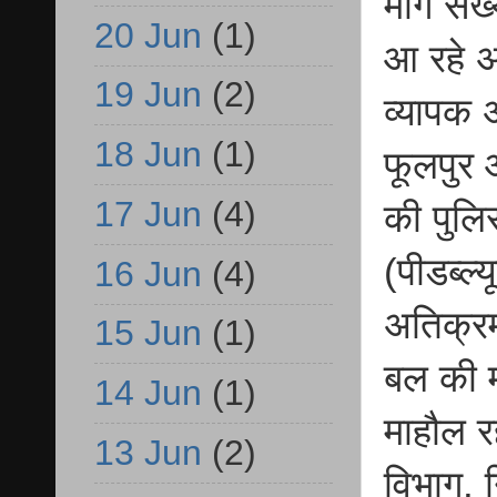
मार्ग सं
20 Jun
(1)
आ रहे अ
19 Jun
(2)
व्यापक
18 Jun
(1)
फूलपुर औ
17 Jun
(4)
की पुलि
(पीडब्ल्
16 Jun
(4)
अतिक्रम
15 Jun
(1)
बल की म
14 Jun
(1)
माहौल रह
13 Jun
(2)
विभाग, न