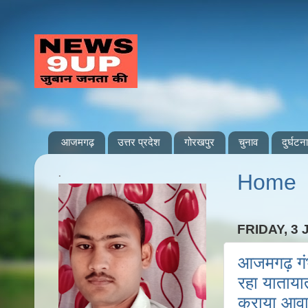
आजमगढ़
उत्तर प्रदेश
गोरखपुर
चुनाव
दुर्घटना
.
Home
FRIDAY, 3 
आजमगढ़ गंभ
रहा याताय
कराया आव