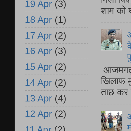
19 Apr
(3)
शाम को घ
18 Apr
(1)
आ
17 Apr
(2)
क
16 Apr
(3)
प
15 Apr
(2)
आजमगढ़ द
खिलाफ मु
14 Apr
(2)
ताछ कर र
13 Apr
(4)
12 Apr
(2)
आ
म
11 Apr
(2)