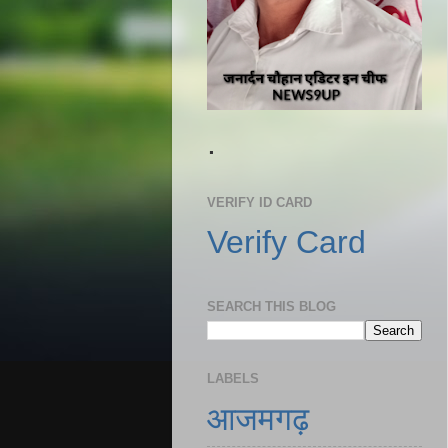
.
VERIFY ID CARD
Verify Card
SEARCH THIS BLOG
LABELS
आजमगढ़