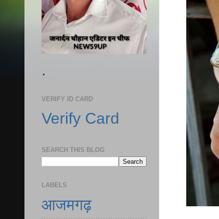
.
VERIFY ID CARD
Verify Card
SEARCH THIS BLOG
LABELS
आजमगढ़