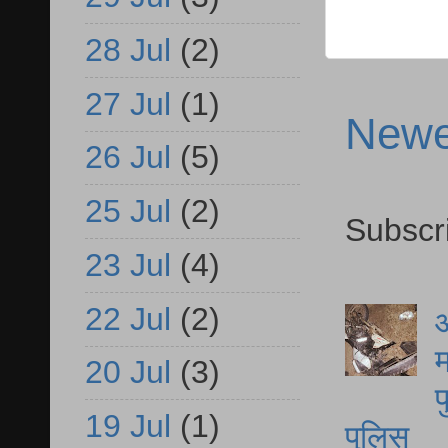
28 Jul
(2)
27 Jul
(1)
Newe
26 Jul
(5)
25 Jul
(2)
Subscr
23 Jul
(4)
22 Jul
(2)
आ
म
20 Jul
(3)
फ
19 Jul
(1)
पुलिस