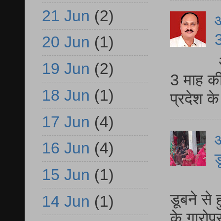
21 Jun
(2)
3
20 Jun
(1)
19 Jun
(2)
3 माह की
18 Jun
(1)
प्रदेश क
17 Jun
(4)
आ
16 Jun
(4)
ड
15 Jun
(1)
आ
डूबने से
14 Jun
(1)
के गारोपु