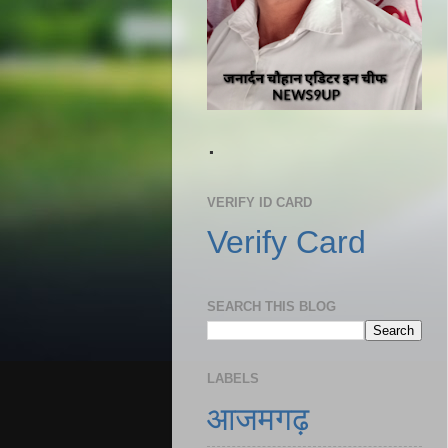
.
VERIFY ID CARD
Verify Card
SEARCH THIS BLOG
LABELS
आजमगढ़