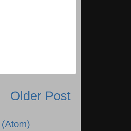
Older Post
 (Atom)