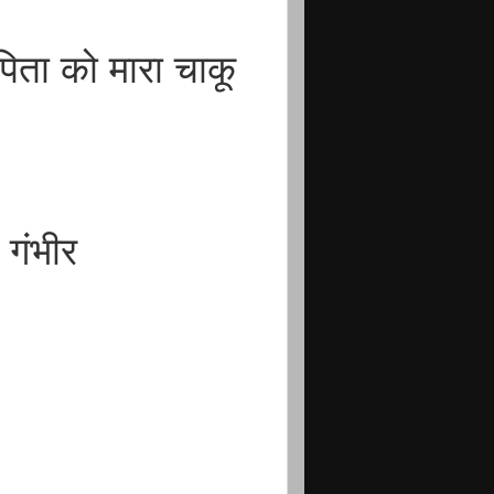
िता को मारा चाकू
गंभीर