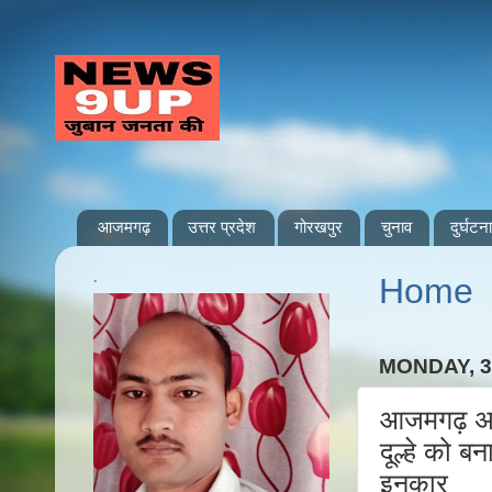
आजमगढ़
उत्तर प्रदेश
गोरखपुर
चुनाव
दुर्घटना
.
Home
MONDAY, 
आजमगढ़ अहर
दूल्हे को ब
इनकार