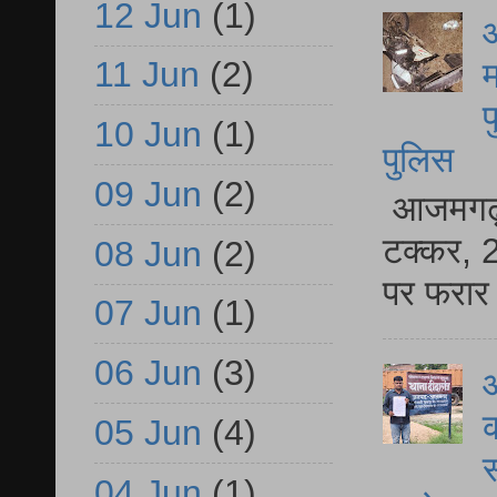
12 Jun
(1)
आ
11 Jun
(2)
म
फ
10 Jun
(1)
पुलिस
09 Jun
(2)
आजमगढ़ स
टक्कर, 2
08 Jun
(2)
पर फरार 
07 Jun
(1)
06 Jun
(3)
आ
क
05 Jun
(4)
स
04 Jun
(1)