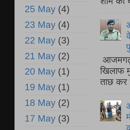
शाम को घ
25 May
(4)
23 May
(4)
आ
क
22 May
(3)
प
21 May
(2)
आजमगढ़ द
खिलाफ मु
20 May
(1)
ताछ कर र
19 May
(1)
18 May
(2)
आ
म
17 May
(3)