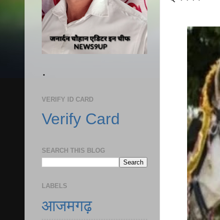
.
VERIFY ID CARD
Verify Card
SEARCH THIS BLOG
LABELS
आजमगढ़