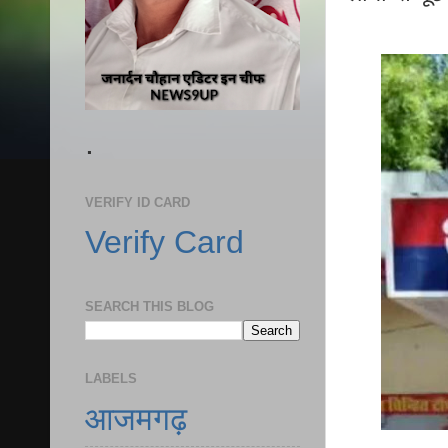
.
VERIFY ID CARD
Verify Card
SEARCH THIS BLOG
LABELS
आजमगढ़