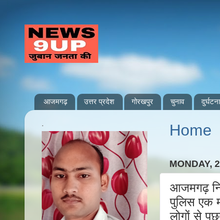
आजमगढ़
उत्तर प्रदेश
गोरखपुर
चुनाव
दुर्घटना
.
Home
MONDAY, 2
आजमगढ़ निजा
पुलिस एक मह
लोगों से पू