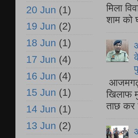
मिला विव
20 Jun
(1)
शाम को घ
19 Jun
(2)
18 Jun
(1)
आ
क
17 Jun
(4)
प
16 Jun
(4)
आजमगढ़ द
15 Jun
(1)
खिलाफ मु
ताछ कर र
14 Jun
(1)
13 Jun
(2)
आ