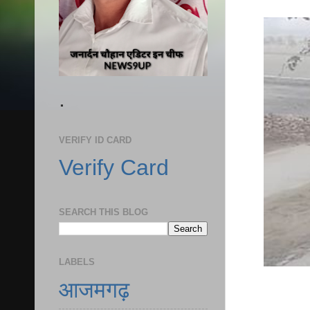
.
VERIFY ID CARD
Verify Card
SEARCH THIS BLOG
LABELS
आजमगढ़