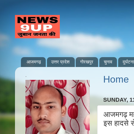
आजमगढ़
उत्तर प्रदेश
गोरखपुर
चुनाव
दुर्घटना
.
Home
SUNDAY, 1
आजमगढ़ महर
इस हादसे से 