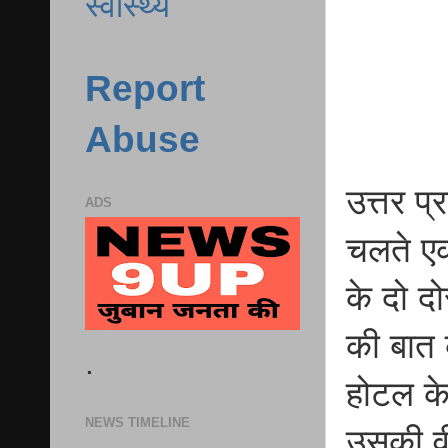
स्वास्थ्य
Report
Abuse
उत्तर प
ADS
चलते एक
के दो 
की बात 
.
होटल के
NEWS TIMELINE
उसकी व