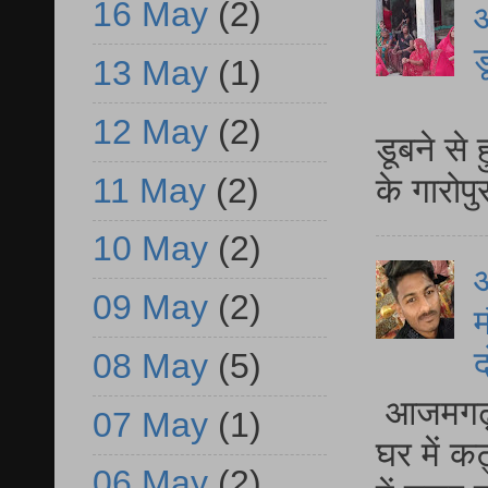
16 May
(2)
आ
ड
13 May
(1)
आ
12 May
(2)
डूबने से
11 May
(2)
के गारोपु
10 May
(2)
09 May
(2)
म
द
08 May
(5)
आजमगढ़ 
07 May
(1)
घर में क
06 May
(2)