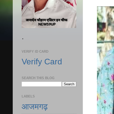
.
VERIFY ID CARD
Verify Card
SEARCH THIS BLOG
LABELS
आजमगढ़