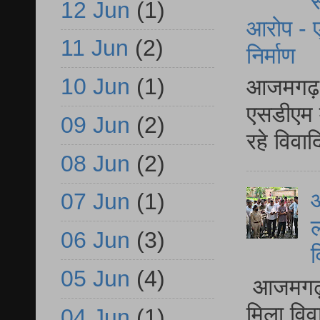
स
12 Jun
(1)
आरोप - ए
11 Jun
(2)
निर्माण
10 Jun
(1)
आजमगढ़ द
एसडीएम म
09 Jun
(2)
रहे विवा
08 Jun
(2)
आ
07 Jun
(1)
ल
06 Jun
(3)
व
05 Jun
(4)
आजमगढ़ द
मिला विव
04 Jun
(1)