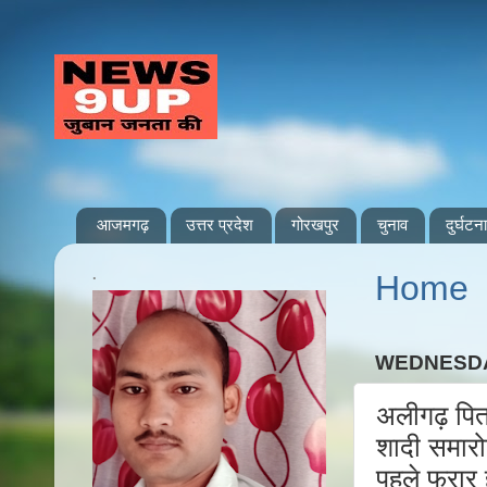
आजमगढ़
उत्तर प्रदेश
गोरखपुर
चुनाव
दुर्घटना
.
Home
WEDNESDAY
अलीगढ़ पित
शादी समारोह
पहले फरार ह