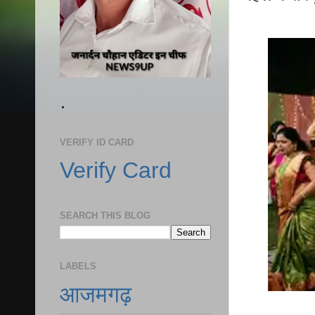
.
VERIFY ID CARD
Verify Card
SEARCH THIS BLOG
LABELS
आजमगढ़