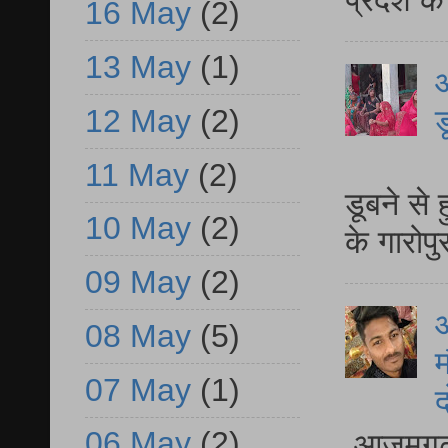
प्रदेश क
16 May
(2)
13 May
(1)
आ
12 May
(2)
ड
आ
11 May
(2)
डूबने से
10 May
(2)
के गारोपु
09 May
(2)
08 May
(5)
म
07 May
(1)
द
06 May
(2)
आजमगढ़ 