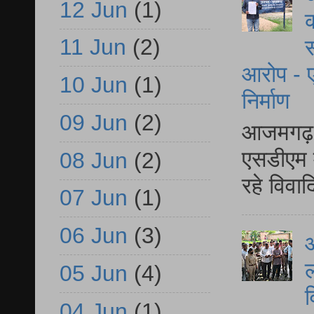
12 Jun
(1)
क
11 Jun
(2)
स
आरोप - ए
10 Jun
(1)
निर्माण
09 Jun
(2)
आजमगढ़ द
एसडीएम म
08 Jun
(2)
रहे विवा
07 Jun
(1)
06 Jun
(3)
आ
ल
05 Jun
(4)
व
04 Jun
(1)