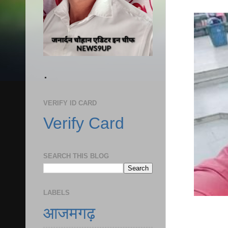
.
VERIFY ID CARD
Verify Card
SEARCH THIS BLOG
LABELS
आजमगढ़