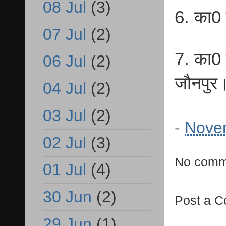
08 Jul
(3)
6. का0
07 Jul
(2)
7. का0
06 Jul
(2)
जौनपुर
04 Jul
(2)
03 Jul
(2)
-
Nove
02 Jul
(3)
No comm
01 Jul
(4)
30 Jun
(2)
Post a 
29 Jun
(1)