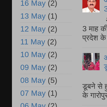
16 May
(2)
3
13 May
(1)
3 माह की
12 May
(2)
प्रदेश क
11 May
(2)
10 May
(2)
आ
ड
09 May
(2)
आ
08 May
(5)
डूबने से
07 May
(1)
के गारोपु
06 May
(2)