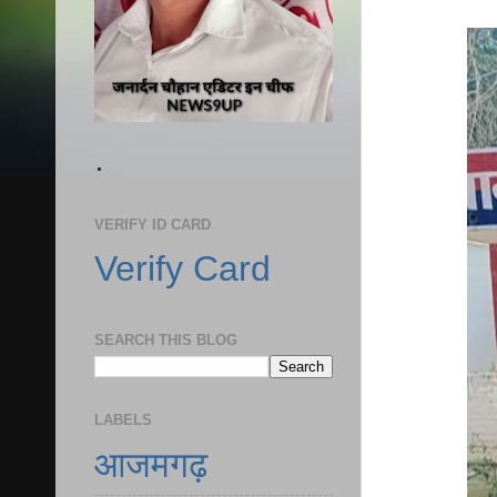
.
VERIFY ID CARD
Verify Card
SEARCH THIS BLOG
LABELS
आजमगढ़