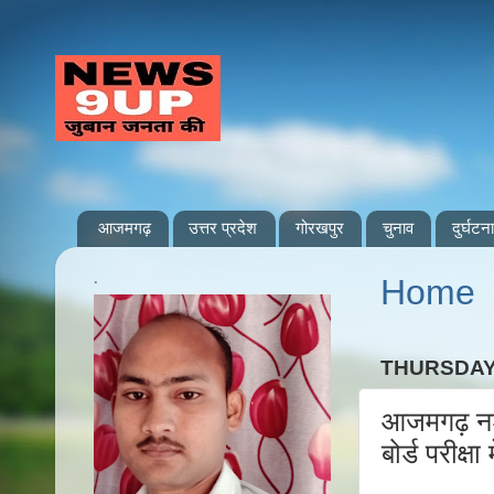
आजमगढ़
उत्तर प्रदेश
गोरखपुर
चुनाव
दुर्घटना
.
Home
THURSDAY,
आजमगढ़ नशे क
बोर्ड परीक्ष