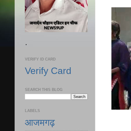
.
VERIFY ID CARD
Verify Card
SEARCH THIS BLOG
LABELS
आजमगढ़