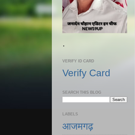
.
VERIFY ID CARD
Verify Card
SEARCH THIS BLOG
LABELS
आजमगढ़