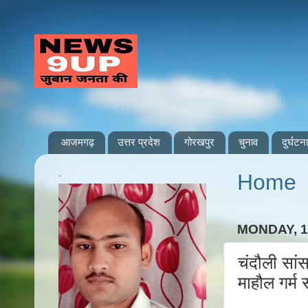
आजमगढ़
उत्तर प्रदेश
गोरखपुर
चुनाव
दुर्घटना
.
Home
MONDAY, 1
चंदौली सां
माहौल गर्म