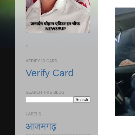
.
VERIFY ID CARD
Verify Card
SEARCH THIS BLOG
LABELS
आजमगढ़