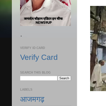
.
VERIFY ID CARD
Verify Card
SEARCH THIS BLOG
LABELS
आजमगढ़