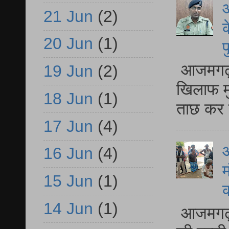
आ
21 Jun
(2)
क
20 Jun
(1)
प
आजमगढ़ द
19 Jun
(2)
खिलाफ मु
18 Jun
(1)
ताछ कर र
17 Jun
(4)
आ
16 Jun
(4)
म
15 Jun
(1)
14 Jun
(1)
आजमगढ़ 