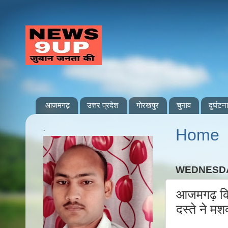
आजमगढ़
उत्तर प्रदेश
गोरखपुर
चुनाव
दुर्घटना
.
Home
WEDNESDA
आजमगढ़ किर
दस्ते ने मश