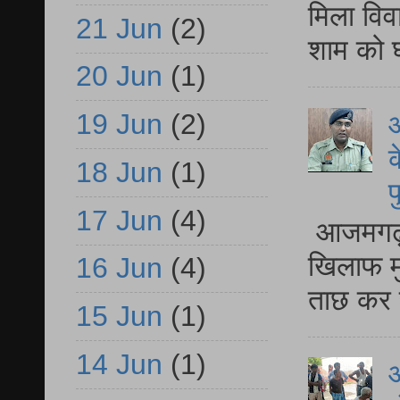
मिला विव
21 Jun
(2)
शाम को घ
20 Jun
(1)
19 Jun
(2)
आ
क
18 Jun
(1)
प
17 Jun
(4)
आजमगढ़ द
खिलाफ मु
16 Jun
(4)
ताछ कर र
15 Jun
(1)
14 Jun
(1)
आ