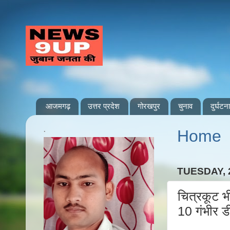
आजमगढ़
उत्तर प्रदेश
गोरखपुर
चुनाव
दुर्घटना
.
Home
TUESDAY,
चित्रकूट भ
10 गंभीर ड