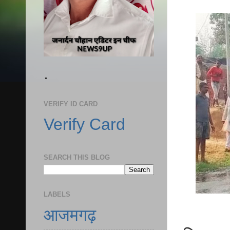
.
VERIFY ID CARD
Verify Card
SEARCH THIS BLOG
LABELS
आजमगढ़