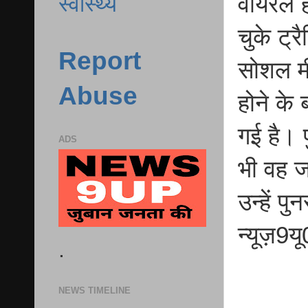
वायरल ह
स्वास्थ्य
चुके ट्र
Report
सोशल मी
Abuse
होने के
गई है। प
ADS
भी वह जा
उन्हें प
न्यूज़9य
.
NEWS TIMELINE