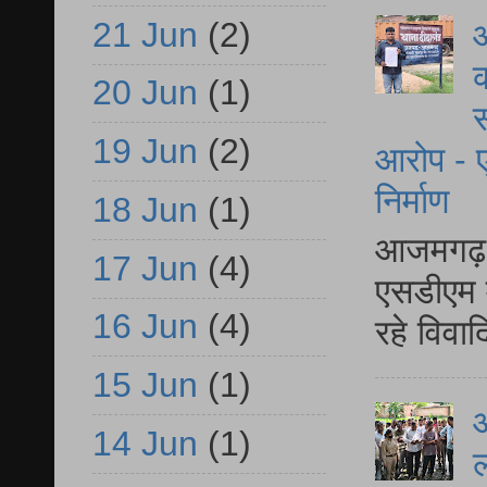
21 Jun
(2)
आ
क
20 Jun
(1)
स
19 Jun
(2)
आरोप - ए
निर्माण
18 Jun
(1)
आजमगढ़ द
17 Jun
(4)
एसडीएम म
16 Jun
(4)
रहे विवा
15 Jun
(1)
आ
14 Jun
(1)
ल