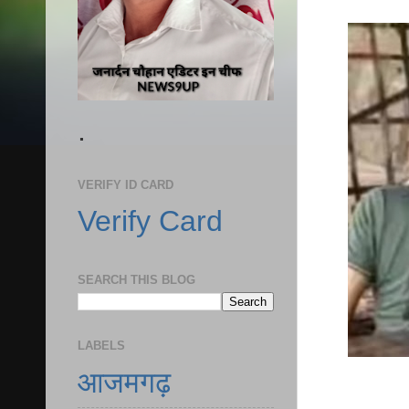
.
VERIFY ID CARD
Verify Card
SEARCH THIS BLOG
LABELS
आजमगढ़