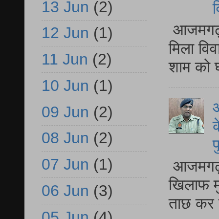
13 Jun
(2)
व
आजमगढ़ द
12 Jun
(1)
मिला विव
11 Jun
(2)
शाम को घ
10 Jun
(1)
आ
09 Jun
(2)
क
08 Jun
(2)
प
07 Jun
(1)
आजमगढ़ द
खिलाफ मु
06 Jun
(3)
ताछ कर र
05 Jun
(4)