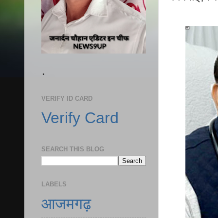
.
VERIFY ID CARD
Verify Card
SEARCH THIS BLOG
LABELS
आजमगढ़