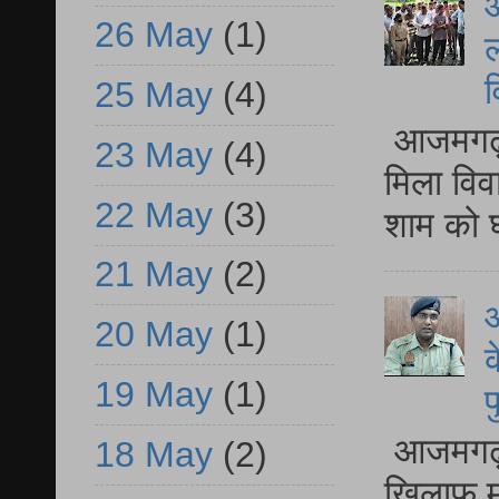
आ
26 May
(1)
ल
व
25 May
(4)
आजमगढ़ द
23 May
(4)
मिला विव
22 May
(3)
शाम को घ
21 May
(2)
आ
20 May
(1)
क
19 May
(1)
प
आजमगढ़ द
18 May
(2)
खिलाफ मु