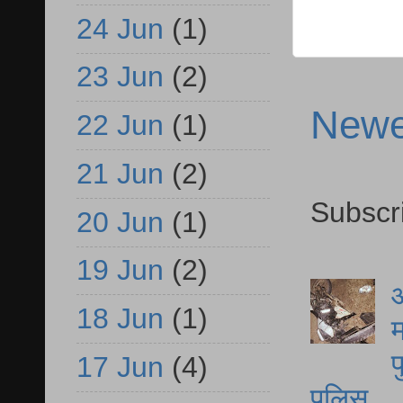
24 Jun
(1)
23 Jun
(2)
Newe
22 Jun
(1)
21 Jun
(2)
Subscr
20 Jun
(1)
19 Jun
(2)
आ
18 Jun
(1)
म
फ
17 Jun
(4)
पुलिस