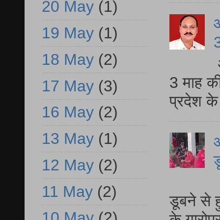
20 May
(1)
19 May
(1)
3
18 May
(2)
3 माह की
17 May
(3)
प्रदेश क
16 May
(2)
13 May
(1)
आ
ड
12 May
(2)
आ
11 May
(2)
डूबने से
10 May
(2)
के गारोपु