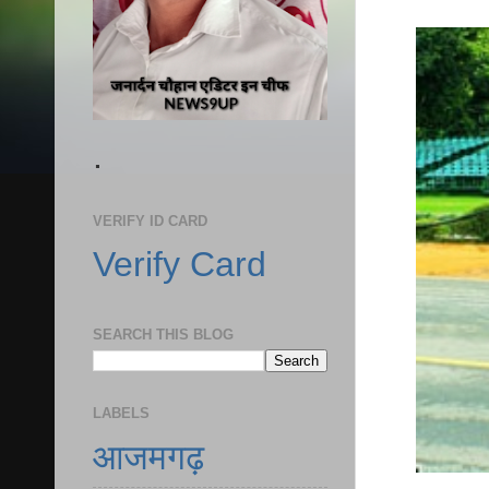
.
VERIFY ID CARD
Verify Card
SEARCH THIS BLOG
LABELS
आजमगढ़