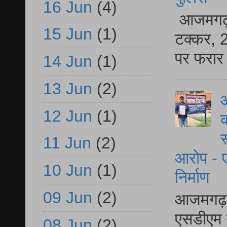
16 Jun
(4)
आजमगढ़ स
15 Jun
(1)
टक्कर, 2
पर फरार 
14 Jun
(1)
13 Jun
(2)
आ
12 Jun
(1)
क
स
11 Jun
(2)
आरोप - ए
10 Jun
(1)
निर्माण
09 Jun
(2)
आजमगढ़ द
एसडीएम म
08 Jun
(2)