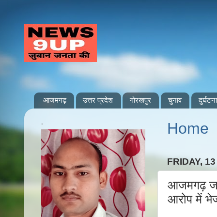
आजमगढ़
उत्तर प्रदेश
गोरखपुर
चुनाव
दुर्घटना
.
Home
FRIDAY, 13
आजमगढ़ जहा
आरोप में भ