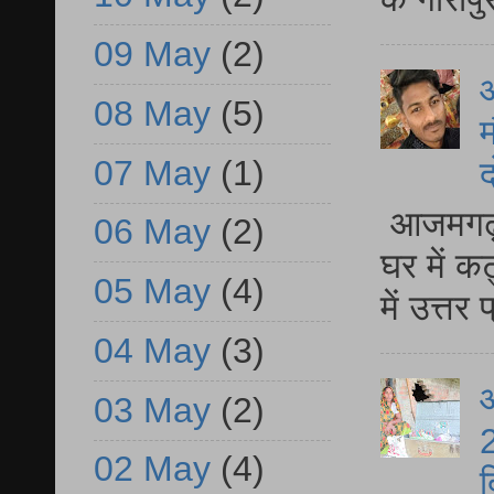
09 May
(2)
08 May
(5)
म
07 May
(1)
द
आजमगढ़ 
06 May
(2)
घर में क
05 May
(4)
में उत्त
04 May
(3)
आ
03 May
(2)
2
02 May
(4)
द