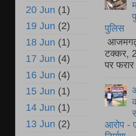
म
20 Jun
(1)
फ
19 Jun
(2)
पुलिस
आजमगढ़ स
18 Jun
(1)
टक्कर, 2
17 Jun
(4)
पर फरार 
16 Jun
(4)
आ
15 Jun
(1)
क
14 Jun
(1)
स
13 Jun
(2)
आरोप - ए