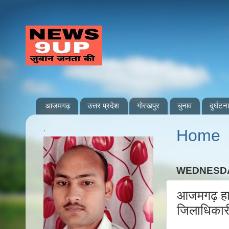
आजमगढ़
उत्तर प्रदेश
गोरखपुर
चुनाव
दुर्घटना
.
Home
WEDNESDAY
आजमगढ़ हाई
जिलाधिकारी