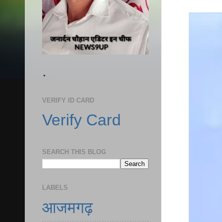
.
VERIFY ID CARD
Verify Card
SEARCH THIS BLOG
LABELS
आजमगढ़