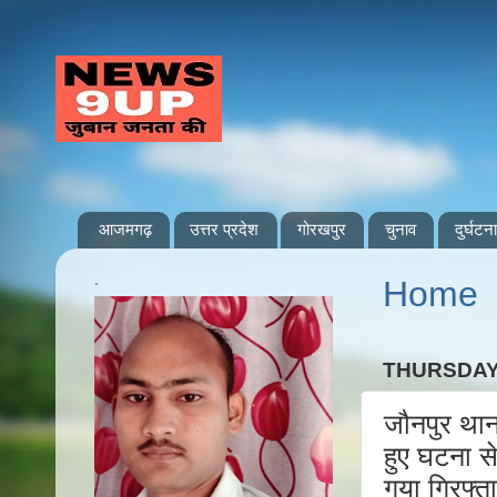
आजमगढ़
उत्तर प्रदेश
गोरखपुर
चुनाव
दुर्घटना
.
Home
THURSDAY
जौनपुर था
हुए घटना स
गया गिरफ्त