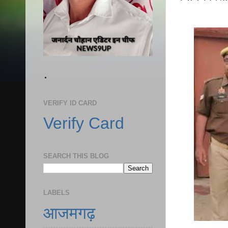
.
VERIFY ID CARD
Verify Card
SEARCH THIS BLOG
LABELS
आजमगढ़