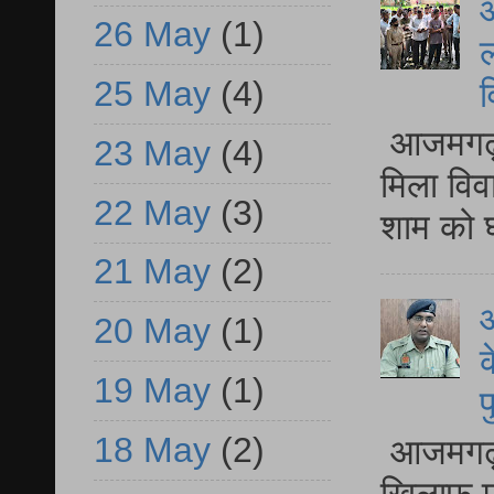
आ
26 May
(1)
ल
25 May
(4)
व
आजमगढ़ द
23 May
(4)
मिला विव
22 May
(3)
शाम को घ
21 May
(2)
आ
20 May
(1)
क
19 May
(1)
प
18 May
(2)
आजमगढ़ द
खिलाफ मु