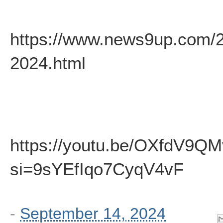
https://www.news9up.com/2
2024.html
https://youtu.be/OXfdV9QM
si=9sYEfIqo7CyqV4vF
-
September 14, 2024