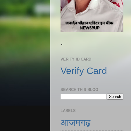
.
VERIFY ID CARD
Verify Card
SEARCH THIS BLOG
LABELS
आजमगढ़