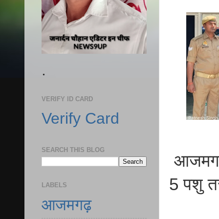
.
VERIFY ID CARD
Verify Card
SEARCH THIS BLOG
आजमगढ़ र
5 पशु त
LABELS
आजमगढ़