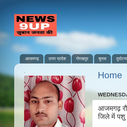
आजमगढ़
उत्तर प्रदेश
गोरखपुर
चुनाव
दुर्घटना
.
Home
WEDNESDA
आजमगढ़ रौना
जिले में पश