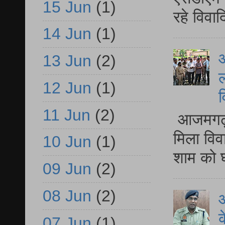
15 Jun
(1)
रहे विवा
14 Jun
(1)
आ
13 Jun
(2)
ल
12 Jun
(1)
व
11 Jun
(2)
आजमगढ़ द
मिला विव
10 Jun
(1)
शाम को घ
09 Jun
(2)
08 Jun
(2)
आ
क
07 Jun
(1)