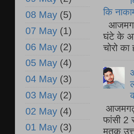
द
कि नाकामी 
08 May
(5)
आजमगढ़ 
07 May
(1)
घंटे के 
06 May
(2)
चोरो का 
05 May
(4)
आ
04 May
(3)
ल
03 May
(2)
आजमगढ़ द
02 May
(4)
फांसी 2 
01 May
(3)
मृतक उत