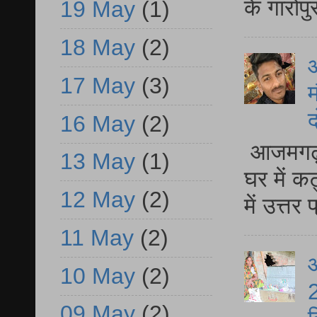
के गारोपु
19 May
(1)
18 May
(2)
17 May
(3)
म
द
16 May
(2)
आजमगढ़ 
13 May
(1)
घर में क
12 May
(2)
में उत्त
11 May
(2)
आ
10 May
(2)
2
09 May
(2)