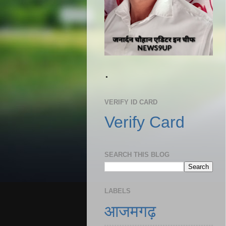
.
VERIFY ID CARD
Verify Card
SEARCH THIS BLOG
LABELS
आजमगढ़