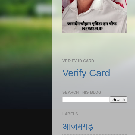
.
VERIFY ID CARD
Verify Card
SEARCH THIS BLOG
LABELS
आजमगढ़