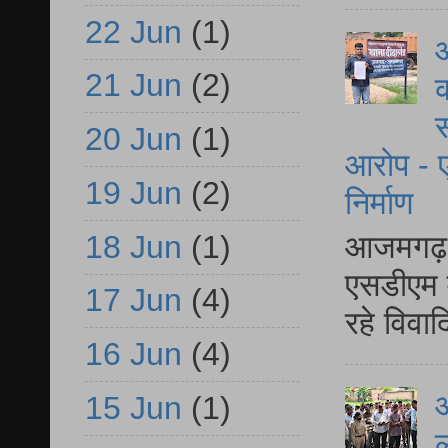
22 Jun
(1)
आ
21 Jun
(2)
क
स
20 Jun
(1)
आरोप - ए
19 Jun
(2)
निर्माण
18 Jun
(1)
आजमगढ़ द
एसडीएम म
17 Jun
(4)
रहे विवा
16 Jun
(4)
आ
15 Jun
(1)
ल