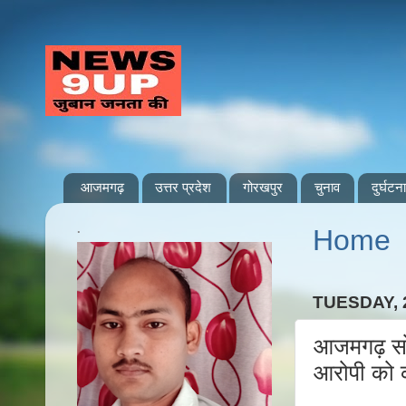
आजमगढ़
उत्तर प्रदेश
गोरखपुर
चुनाव
दुर्घटना
.
Home
TUESDAY, 
आजमगढ़ सो
आरोपी को 