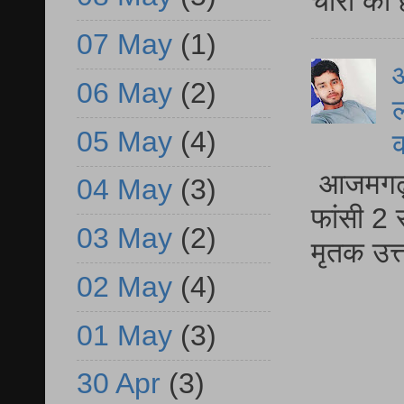
चोरो का 
07 May
(1)
आ
06 May
(2)
ल
05 May
(4)
आजमगढ़ द
04 May
(3)
फांसी 2 
03 May
(2)
मृतक उत
02 May
(4)
01 May
(3)
30 Apr
(3)