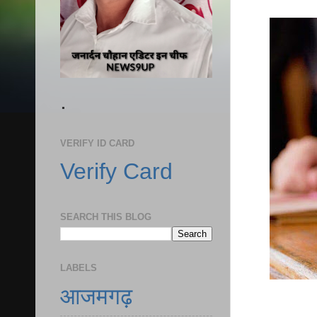
.
VERIFY ID CARD
Verify Card
SEARCH THIS BLOG
LABELS
आजमगढ़