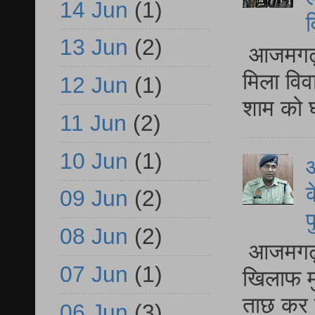
14 Jun
(1)
व
13 Jun
(2)
आजमगढ़ द
मिला विव
12 Jun
(1)
शाम को घ
11 Jun
(2)
10 Jun
(1)
आ
क
09 Jun
(2)
प
08 Jun
(2)
आजमगढ़ द
07 Jun
(1)
खिलाफ मु
ताछ कर र
06 Jun
(3)