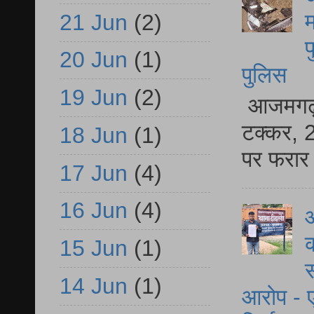
म
21 Jun
(2)
फ
20 Jun
(1)
पुलिस
19 Jun
(2)
आजमगढ़ स
टक्कर, 2
18 Jun
(1)
पर फरार 
17 Jun
(4)
16 Jun
(4)
आ
क
15 Jun
(1)
स
14 Jun
(1)
आरोप - ए