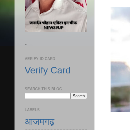
.
VERIFY ID CARD
Verify Card
SEARCH THIS BLOG
LABELS
आजमगढ़