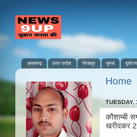
आजमगढ़
उत्तर प्रदेश
गोरखपुर
चुनाव
दुर्घटना
.
Home
TUESDAY, 
कौशाम्बी स
खरीदकर 2 द