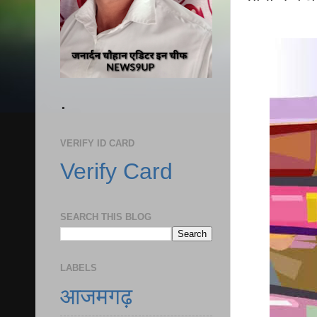
.
VERIFY ID CARD
Verify Card
SEARCH THIS BLOG
LABELS
आजमगढ़