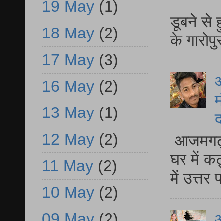
आ
19 May
(1)
डूबने से
18 May
(2)
के गारोपु
17 May
(3)
16 May
(2)
म
13 May
(1)
द
12 May
(2)
आजमगढ़ 
घर में क
11 May
(2)
में उत्त
10 May
(2)
09 May
(2)
आ