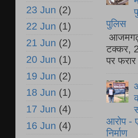
म
23 Jun
(2)
फ
पुलिस
22 Jun
(1)
आजमगढ़ स
21 Jun
(2)
टक्कर, 2
20 Jun
(1)
पर फरार 
19 Jun
(2)
आ
18 Jun
(1)
क
17 Jun
(4)
स
आरोप - ए
16 Jun
(4)
निर्माण