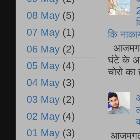
2
08 May
(5)
द
07 May
(1)
कि नाकामी 
आजमगढ़ 
06 May
(2)
घंटे के 
05 May
(4)
चोरो का 
04 May
(3)
आ
03 May
(2)
ल
02 May
(4)
01 May
(3)
आजमगढ़ द