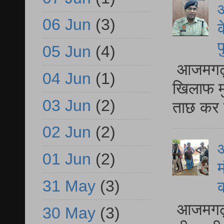
आ
06 Jun
(3)
क
प
05 Jun
(4)
आजमगढ़ द
04 Jun
(1)
खिलाफ मु
03 Jun
(2)
ताछ कर र
02 Jun
(2)
आ
01 Jun
(2)
म
31 May
(3)
आजमगढ़ 
30 May
(3)