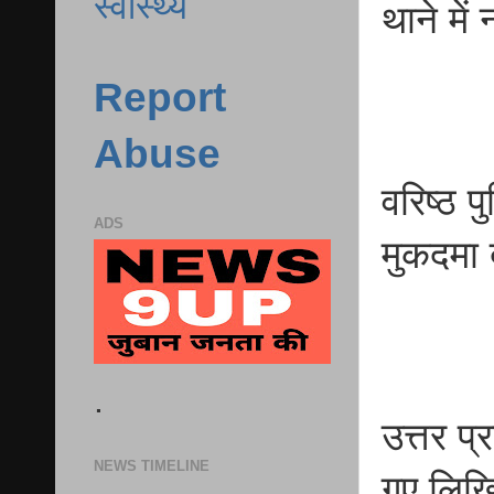
स्वास्थ्य
थाने में
Report
Abuse
वरिष्ठ 
ADS
मुकदमा 
.
उत्तर प
NEWS TIMELINE
गए लिखि