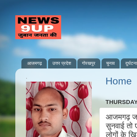
आजमगढ़
उत्तर प्रदेश
गोरखपुर
चुनाव
दुर्घटना
.
Home
THURSDAY,
आजमगढ़ जहा
सुनवाई तो 
लोगों के ख