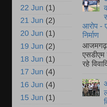
22 Jun
(1)
क
स
21 Jun
(2)
आरोप - ए
20 Jun
(1)
निर्माण
आजमगढ़ द
19 Jun
(2)
एसडीएम म
18 Jun
(1)
रहे विवा
17 Jun
(4)
आ
16 Jun
(4)
ल
15 Jun
(1)
व