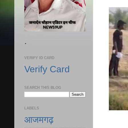
.
VERIFY ID CARD
Verify Card
SEARCH THIS BLOG
LABELS
आजमगढ़