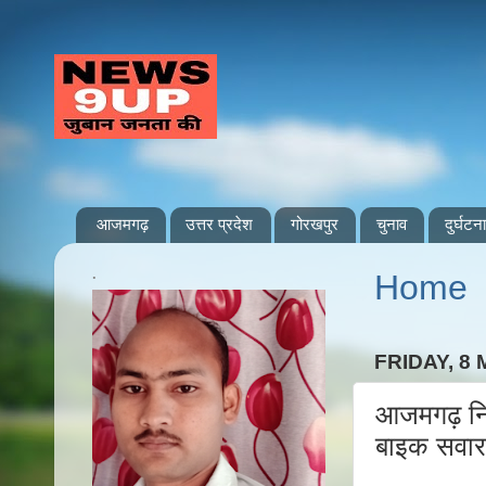
आजमगढ़
उत्तर प्रदेश
गोरखपुर
चुनाव
दुर्घटना
.
Home
FRIDAY, 8 
आजमगढ़ निज
बाइक सवार 