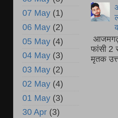
आ
07 May
(1)
ल
06 May
(2)
आजमगढ़ द
05 May
(4)
फांसी 2 
04 May
(3)
मृतक उत
03 May
(2)
02 May
(4)
01 May
(3)
30 Apr
(3)