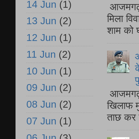
14 Jun
(1)
आजमगढ़ द
मिला विव
13 Jun
(2)
शाम को घ
12 Jun
(1)
11 Jun
(2)
आ
क
10 Jun
(1)
प
09 Jun
(2)
आजमगढ़ द
08 Jun
(2)
खिलाफ मु
ताछ कर र
07 Jun
(1)
06 Jun
(3)