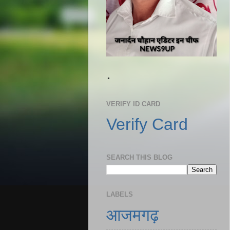
.
VERIFY ID CARD
Verify Card
SEARCH THIS BLOG
LABELS
आजमगढ़