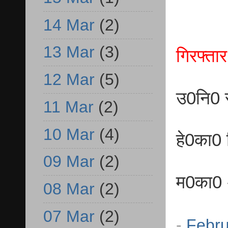
14 Mar
(2)
13 Mar
(3)
गिरफ्ता
12 Mar
(5)
उ0नि0 र
11 Mar
(2)
10 Mar
(4)
हे0का0 व
09 Mar
(2)
म0का0 अ
08 Mar
(2)
07 Mar
(2)
-
Febru