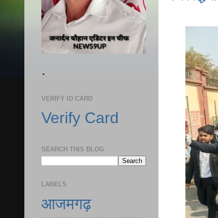
.
VERIFY ID CARD
Verify Card
SEARCH THIS BLOG
LABELS
आजमगढ़