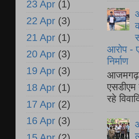
23 Apr
(1)
आ
22 Apr
(3)
क
21 Apr
(1)
स
आरोप - ए
20 Apr
(3)
निर्माण
19 Apr
(3)
आजमगढ़ द
एसडीएम म
18 Apr
(1)
रहे विवा
17 Apr
(2)
16 Apr
(3)
आ
ल
15 Apr
(2)