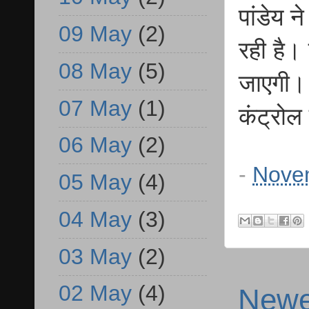
पांडेय 
09 May
(2)
रही है।
08 May
(5)
जाएगी। 
07 May
(1)
कंट्रोल
06 May
(2)
-
Nove
05 May
(4)
04 May
(3)
03 May
(2)
02 May
(4)
Newe