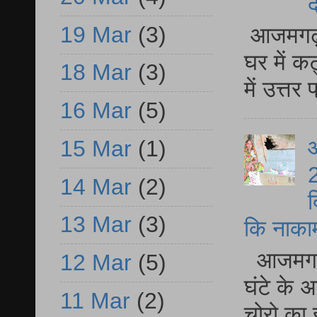
द
19 Mar
(3)
आजमगढ़ 
घर में क
18 Mar
(3)
में उत्त
16 Mar
(5)
आ
15 Mar
(1)
2
14 Mar
(2)
द
13 Mar
(3)
कि नाकामी 
आजमगढ़ 
12 Mar
(5)
घंटे के 
11 Mar
(2)
चोरो का 