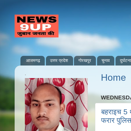
आजमगढ़
उत्तर प्रदेश
गोरखपुर
चुनाव
दुर्घटना
.
Home
WEDNESDA
बहराइच 5 थ
फरार पुलि