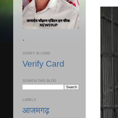
.
VERIFY ID CARD
Verify Card
SEARCH THIS BLOG
LABELS
आजमगढ़